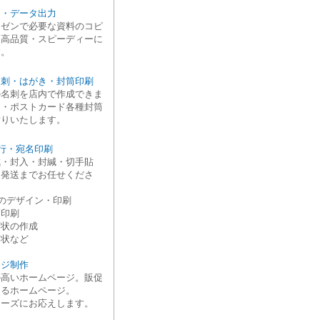
ー・データ出力
レゼンで必要な資料のコピ
を高品質・スピーディーに
す。
名刺・はがき・封筒印刷
ル名刺を店内で作成できま
き・ポストカード各種封筒
積りいたします。
行・宛名印刷
成・封入・封緘・切手貼
～発送までお任せくださ
のデザイン・印刷
印刷
状の作成
状など
ージ制作
の高いホームページ。販促
きるホームページ。
ニーズにお応えします。