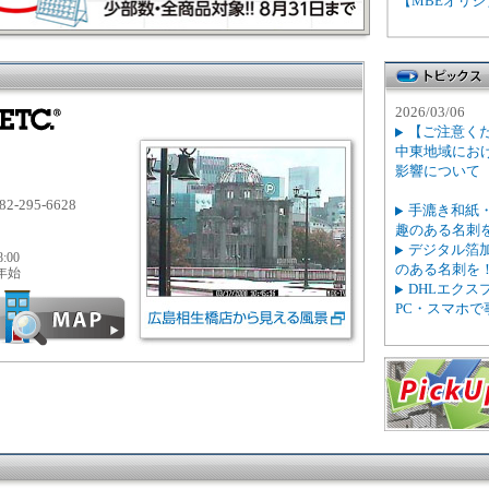
【MBEオリ
2026/03/06
【ご注意く
中東地域にお
影響について
82-295-6628
手漉き和紙
趣のある名刺
デジタル箔
8:00
のある名刺を
年始
DHLエクス
PC・スマホ