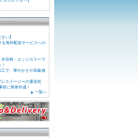
ジナルカレンダー】
ださい】
ける海外配送サービスへの
・木目柄・エッジカラーで
を！
加工で、華やかさや高級感
！
プレスイージーの運送状
で事前に簡単作成！
一覧へ