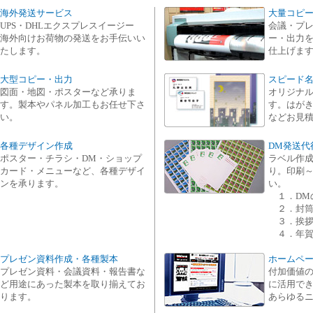
海外発送サービス
大量コピ
UPS・DHLエクスプレスイージー
会議・プ
海外向けお荷物の発送をお手伝いい
ー・出力
たします。
仕上げま
大型コピー・出力
スピード
図面・地図・ポスターなど承りま
オリジナ
す。製本やパネル加工もお任せ下さ
す。はが
い。
などお見
各種デザイン作成
DM発送代
ポスター・チラシ・DM・ショップ
ラベル作
カード・メニューなど、各種デザイ
り。印刷
ンを承ります。
い。
１．DM
２．封筒
３．挨拶
４．年賀
プレゼン資料作成・各種製本
ホームペ
プレゼン資料・会議資料・報告書な
付加価値
ど用途にあった製本を取り揃えてお
に活用で
ります。
あらゆる