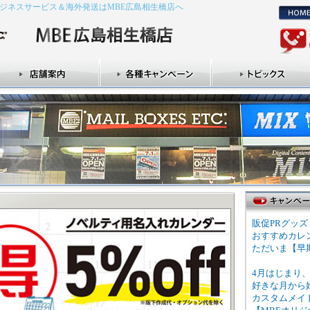
ジネスサービス＆海外発送はMBE広島相生橋店へ
販促PRグッ
おすすめカレ
ただいま【早期
4月はじまり、
好きな月から
カスタムメイ