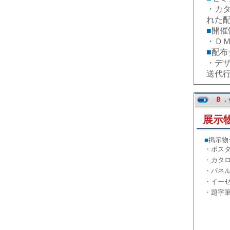
・カ
れた
■
開催
・Ｄ
■
配布
・デ
送代
Ｂ．
展示
■
掲示物
・ポス
・カタ
・パネ
・イー
・題字