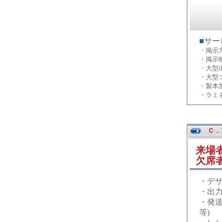
■
サー
・掲示
・掲示
・大型
・大型
・製本
・ラミ
Ｃ．
来場
欠席
・デ
・出
・発
等)