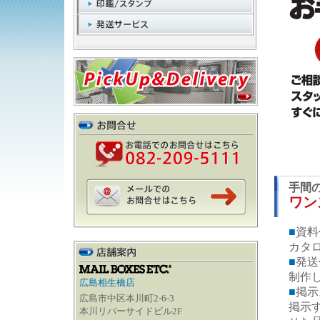
手間
ワン
■
資料
カタ
■
発送
制作
広島相生橋店
■
掲示
広島市中区本川町2-6-3
掲示
本川リバーサイドビル2F