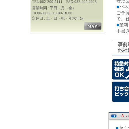
せた
TEL:082-209-5111 FAX:082-295-6628
■
パネ
営業時間 : 平日（月～金）
ご予
10:00-12:00/13:00-18:00
定休日 : 土・日・祝・年末年始
で。
■
筆耕
手書
事前
他社
Ａ．
■
セミ